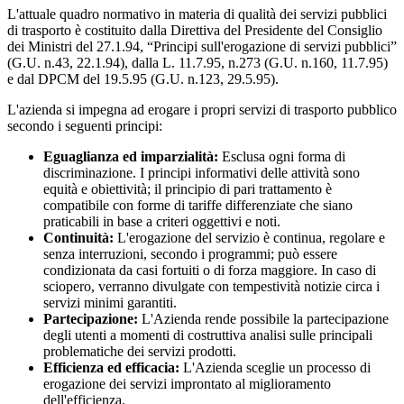
L'attuale quadro normativo in materia di qualità dei servizi pubblici
di trasporto è costituito dalla Direttiva del Presidente del Consiglio
dei Ministri del 27.1.94, “Principi sull'erogazione di servizi pubblici”
(G.U. n.43, 22.1.94), dalla L. 11.7.95, n.273 (G.U. n.160, 11.7.95)
e dal DPCM del 19.5.95 (G.U. n.123, 29.5.95).
L'azienda si impegna ad erogare i propri servizi di trasporto pubblico
secondo i seguenti principi:
Eguaglianza ed imparzialità:
Esclusa ogni forma di
discriminazione. I principi informativi delle attività sono
equità e obiettività; il principio di pari trattamento è
compatibile con forme di tariffe differenziate che siano
praticabili in base a criteri oggettivi e noti.
Continuità:
L'erogazione del servizio è continua, regolare e
senza interruzioni, secondo i programmi; può essere
condizionata da casi fortuiti o di forza maggiore. In caso di
sciopero, verranno divulgate con tempestività notizie circa i
servizi minimi garantiti.
Partecipazione:
L'Azienda rende possibile la partecipazione
degli utenti a momenti di costruttiva analisi sulle principali
problematiche dei servizi prodotti.
Efficienza ed efficacia:
L'Azienda sceglie un processo di
erogazione dei servizi improntato al miglioramento
dell'efficienza.