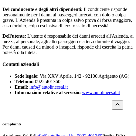
Del conducente e degli altri dipendenti:
Il conducente risponde
personalmente per i danni ai passeggeri arrecati con dolo o colpa
grave. L'Azienda è presunta in colpa salvo prova di forza maggiore,
caso fortuito, colpa esclusiva di terzi o stato di necessità.
Dell'utente:
L'utente è responsabile dei danni arrecati all'Azienda, ai
mezzi, al personale, agli altri passeggeri e a terzi durante il viaggio.
Per danni causati da minori o incapaci, risponde chi esercita la patria
potestà o la tutela.
Contatti aziendali
Sede legale:
Via XXV Aprile, 142 - 92100 Agrigento (AG)
Telefono:
0922 401360
Email:
info@autolineesal.it
Informazioni relative al servizio:
www.autolineesal.it
complaints
Autolinee Sal Srl
info@autolineesal.it
|
0922 401360
Partita IVA: