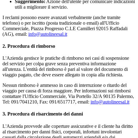
Suggerimento:
Azione dell'utente per comunicare indicazioni
utili a migliorare il servizio.
I reclami possono essere avanzati verbalmente (anche tramite
telefono) o per iscritto (posta tradizionale o email) all'Ufficio
Commerciale, Piazza Progresso C.LE Camilleri 92015 Raffadali
(AG), email:
info@autolineesal.it
2. Procedura di rimborso
L'Azienda gestisce le pratiche di rimborso nei casi di sospensione
del servizio per colpa grave senza preventiva informazione
all'utenza. L'entità del rimborso è pari al valore del documento di
viaggio pagato, che deve essere allegato in copia alla richiesta.
Nessun rimborso è ammesso in caso di interruzione o ritardo del
viaggio per causa di forza maggiore. Per informazioni sui rimborsi
contattare l'Ufficio Commerciale, Via Portello 32/A 90135 Palermo,
Tel: 091/7041210, Fax: 091/6517717, email:
info@autolineesal.it
3. Procedura di risarcimento dei danni
L'Azienda provvede alle coperture assicurative e il cliente ha diritto
al risarcimento per danni fisici, corporali, infortuni involontari
causati dalla circolazione degli automezzi aziendali e/o dai